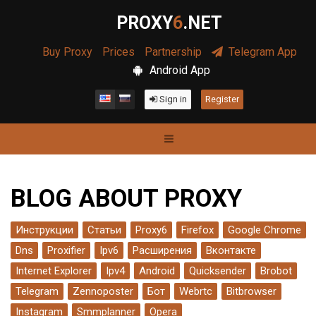
PROXY
6
.NET
Buy Proxy
Prices
Partnership
Telegram App
Android App
Sign in
Register
BLOG ABOUT PROXY
Инструкции
Статьи
Proxy6
Firefox
Google Chrome
Dns
Proxifier
Ipv6
Расширения
Вконтакте
Internet Explorer
Ipv4
Android
Quicksender
Brobot
Telegram
Zennoposter
Бот
Webrtc
Bitbrowser
Instagram
Smmplanner
Opera