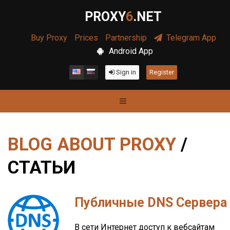
PROXY
6
.NET
Buy Proxy
Prices
Partnership
Telegram App
Android App
Sign in
Register
BLOG ABOUT PROXY
/
СТАТЬИ
Публичные DNS Сервера
В сети Интернет доступ к вебсайтам