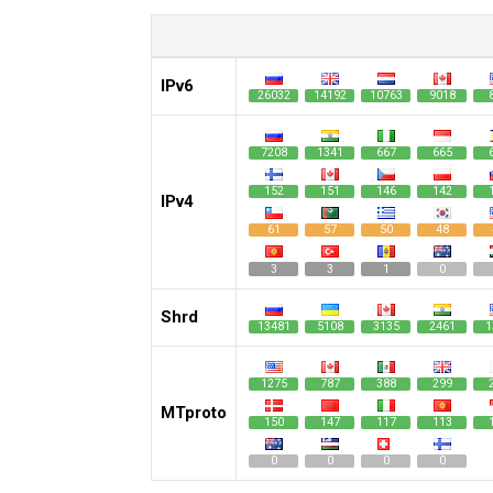
IPv6
26032
14192
10763
9018
7208
1341
667
665
152
151
146
142
IPv4
61
57
50
48
3
3
1
0
Shrd
13481
5108
3135
2461
1
1275
787
388
299
MTproto
150
147
117
113
0
0
0
0