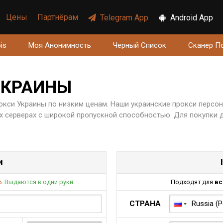
Цены
Партнёрам
Telegram App
Android App
is
Моя Анонимность
Черный Список
Сканер П
УКРАИНЫ
окси Украины по низким ценам. Наши украинские прокси персо
серверах с широкой пропускной способностью. Для покупки дос
и
6
.
Выдаются в одни руки
Подходят для
вс
СТРАНА