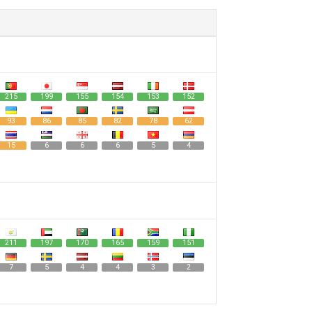
215
199
155
154
153
152
93
86
85
82
78
62
15
6
6
6
5
4
211
197
170
165
159
151
7
5
4
4
3
2