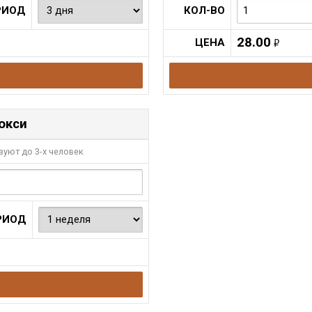
РИОД
КОЛ-ВО
28.00
ЦЕНА
руб.
рокси
уют до 3-х человек
РИОД