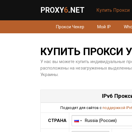
PROXY
6
.NET
Купить Прокси
Прокси Чекер
Мой IP
Who
КУПИТЬ ПРОКСИ 
У нас вы можете купить индивидуальные пр
расположены на незагруженных выделенных 
Украины.
IPv6 Прокс
Подходят для сайтов с
поддержкой IPv
СТРАНА