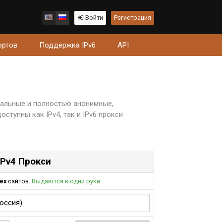
Войти
Регистрация
ортов
Поддержка IPv6
API
нальные и полностью анонимные,
тупны как IPv4, так и IPv6 прокси
IPv4 Прокси
ех
сайтов.
Выдаются в одни руки