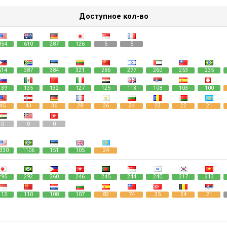
Доступное кол-во
854
610
287
126
5
5
614
387
384
321
286
277
260
253
235
139
135
132
127
125
113
108
103
100
45
43
36
28
26
24
22
22
21
0
0
0
330
1106
151
105
24
295
292
260
246
245
244
240
217
213
113
110
108
107
82
74
35
24
21