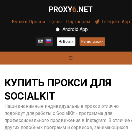
PROXY
6
.NET
Купить Прокси
Цены
Партнёрам
Telegram App
Android App
Войти
Регистрация
КУПИТЬ ПРОКСИ ДЛЯ
SOCIALKIT
Наши анонимные индивидуальные прокси отлично
подойдут для работы с SocialKit - программа для
профессионального продвижения в Instagram. В отличие 
других подобных программ и сервисов, занимающихся