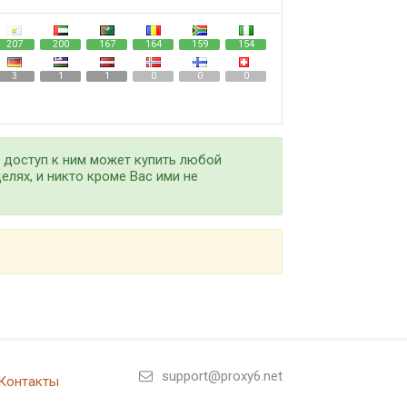
207
200
167
164
159
154
3
1
1
0
0
0
е доступ к ним может купить любой
елях, и никто кроме Вас ими не
support@proxy6.net
Контакты