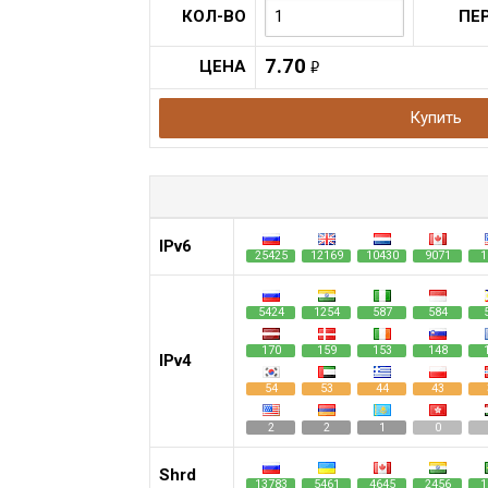
КОЛ-ВО
ПЕ
7.70
ЦЕНА
руб.
Купить
IPv6
25425
12169
10430
9071
1
5424
1254
587
584
170
159
153
148
IPv4
54
53
44
43
2
2
1
0
Shrd
13783
5461
4645
2456
1