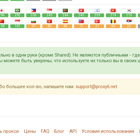
296
292
256
245
244
243
239
214
210
108
101
97
85
83
72
31
30
22
ьно в одни руки (кроме Shared). Не являются публичными - гд
ы можете быть уверены, что используете их только вы в своих ц
бо большее кол-во, напишите нам:
support@proxy6.net
ь прокси
Цены
FAQ
Блог
API
Условия использования