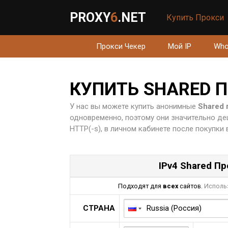
PROXY
6
.NET
Купить Прокси
Прокси Чекер
Мой IP
Who
КУПИТЬ SHARED 
У нас вы можете купить анонимные
Shared 
одновременно, поэтому они значительно де
HTTP(-s), в личном кабинете после покупки
IPv4 Shared П
Подходят для
всех
сайтов.
Использ
СТРАНА