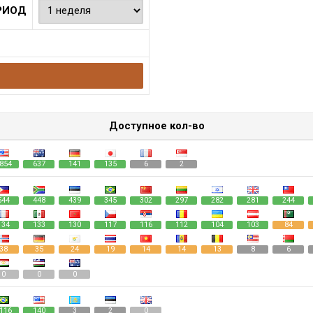
РИОД
Доступное кол-во
854
637
141
135
6
2
544
448
439
345
302
297
282
281
244
134
133
130
117
116
112
104
103
84
38
35
24
19
14
14
13
8
6
0
0
0
116
140
3
2
0