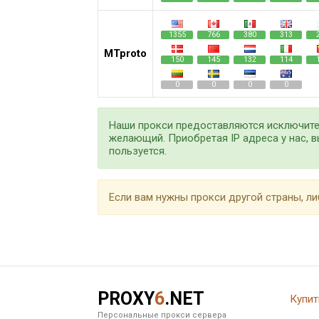
1355
766
380
313
MTproto
150
145
132
114
0
0
0
0
Наши прокси предоставляются исключител
желающий. Приобретая IP адреса у нас, в
пользуется.
Если вам нужны прокси другой страны, ли
PROXY
6
.NET
Купит
Персональные прокси сервера