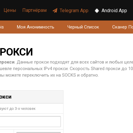
Цены
Партнёрам
Telegram App
Android App
is
Моя Анонимность
Черный Список
Сканер П
ПРОКСИ
прокси
. Данные прокси подходят для всех сайтов и любых целе
шевле персональных IPv4 прокси. Скорость Shared прокси до 1
 вы можете переключить их на SOCKS и обратно.
рокси
уют до 3-х человек