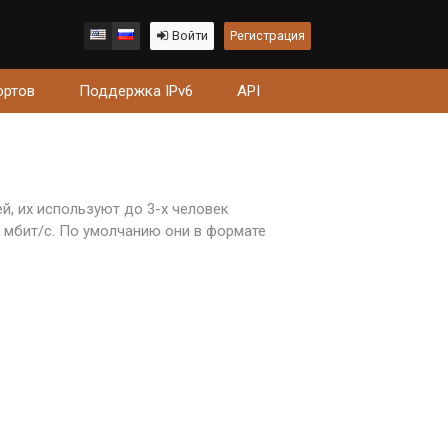
Войти
Регистрация
ортов
Поддержка IPv6
API
й, их используют до 3-х человек
0 мбит/с. По умолчанию они в формате