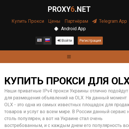
PROXY
6
.NET
Купить Прокси
Цены
Партнёрам
Telegram App
Android App
Войти
Регистрация
КУПИТЬ ПРОКСИ ДЛЯ OL
Наши приватные IPv4 прокси Украины отлично подойдут
для размещения объявлений на OLX. На данный момент
OLX - это одна из самых известных площадок для прода
товаров и услуг во всем мире. В России данный сервис 
столь популярен, а вот на Украине стал очень
востребованным, и с каждым днем его популярность вс