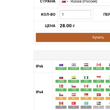
СТРАНА
КОЛ-ВО
ПЕ
28.00
ЦЕНА
руб.
Купить
IPv6
25977
13570
10505
9028
6483
1376
655
633
153
150
148
145
IPv4
63
61
59
57
1
1
1
0