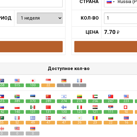
СТРАНА
РИОД
КОЛ-ВО
7.70
ЦЕНА
руб.
Доступное кол-во
658
515
130
22
1
1
615
389
370
289
274
274
256
247
223
142
140
131
131
130
125
121
111
92
55
52
49
47
47
26
23
22
16
0
0
0