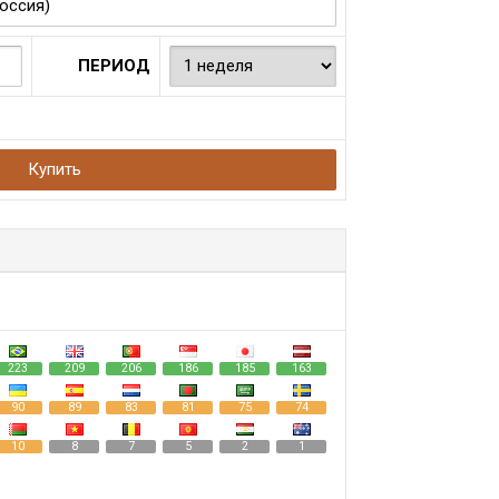
ПЕРИОД
Купить
223
209
206
186
185
163
90
89
83
81
75
74
10
8
7
5
2
1