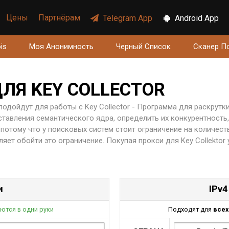
Цены
Партнёрам
Telegram App
Android App
is
Моя Анонимность
Черный Список
Сканер П
ЛЯ KEY COLLECTOR
подойдут для работы с Key Collector - Программа для раскрут
авления семантического ядра, определить их конкурентность,
, потому что у поисковых систем стоит ограничение на количест
ляет обойти это ограничение. Покупая прокси для Key Сollektor 
и
IPv4
ются в одни руки
Подходят для
всех