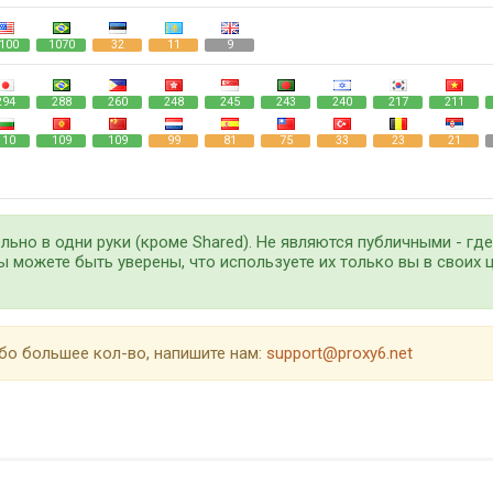
100
1070
32
11
9
294
288
260
248
245
243
240
217
211
110
109
109
99
81
75
33
23
21
ьно в одни руки (кроме Shared). Не являются публичными - гд
ы можете быть уверены, что используете их только вы в своих ц
бо большее кол-во, напишите нам:
support@proxy6.net