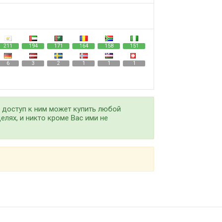
211
194
171
164
158
151
6
3
2
1
1
1
е доступ к ним может купить любой
елях, и никто кроме Вас ими не