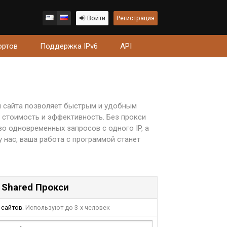
Войти
Регистрация
ортов
Поддержка IPv6
API
ки сайта позволяет быстрым и удобным
 стоимость и эффективность. Без прокси
во одновременных запросов с одного IP, а
у нас, ваша работа с программой станет
 Shared Прокси
сайтов.
Используют до 3-х человек