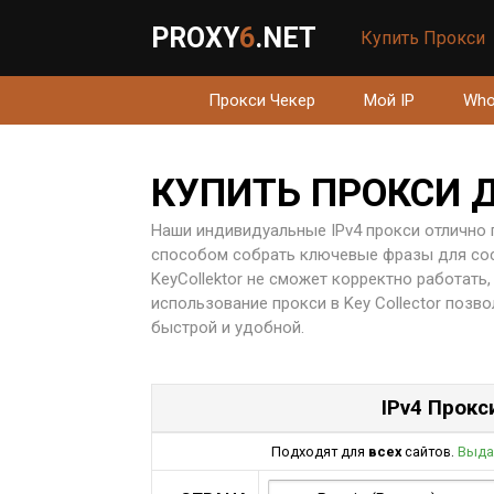
PROXY
6
.NET
Купить Прокси
Прокси Чекер
Мой IP
Who
КУПИТЬ ПРОКСИ Д
Наши индивидуальные IPv4 прокси отлично 
способом собрать ключевые фразы для сост
KeyСollektor не сможет корректно работать
использование прокси в Key Collector позво
быстрой и удобной.
IPv4 Прокс
Подходят для
всех
сайтов.
Выда