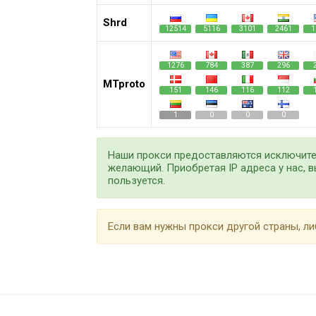
Shrd
12514
5116
3101
2461
1
1276
784
387
296
MTproto
151
146
116
112
1
0
0
0
Наши прокси предоставляются исключител
желающий. Приобретая IP адреса у нас, в
пользуется.
Если вам нужны прокси другой страны, ли