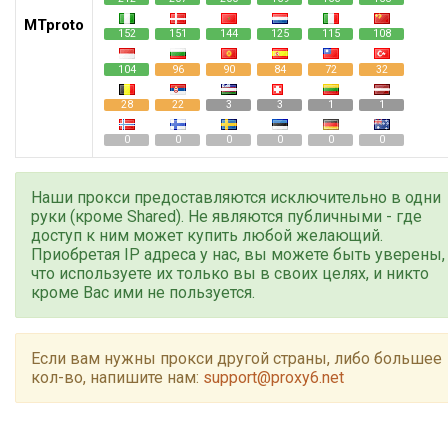
MTproto
152
151
144
125
115
108
104
96
90
84
72
32
28
22
3
3
1
1
0
0
0
0
0
0
Наши прокси предоставляются исключительно в одни
руки (кроме Shared). Не являются публичными - где
доступ к ним может купить любой желающий.
Приобретая IP адреса у нас, вы можете быть уверены,
что используете их только вы в своих целях, и никто
кроме Вас ими не пользуется.
Если вам нужны прокси другой страны, либо большее
кол-во, напишите нам:
support@proxy6.net