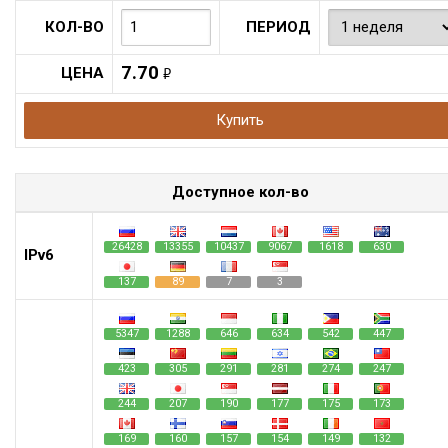
КОЛ-ВО
ПЕРИОД
7.70
ЦЕНА
руб.
Купить
Доступное кол-во
26428
13355
10437
9067
1618
630
IPv6
137
89
7
3
5347
1288
646
634
542
447
423
305
291
281
274
247
244
207
190
177
175
173
169
160
157
154
149
132