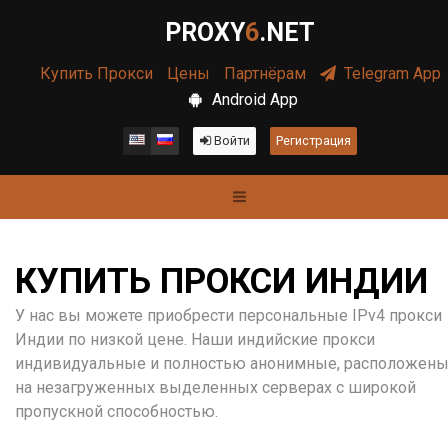
PROXY
6
.NET
Купить Прокси
Цены
Партнёрам
Telegram App
Android App
Войти
Регистрация
КУПИТЬ ПРОКСИ ИНДИИ
У нас вы можете приобрести персональные IPv4 прокси
Индии по низкой цене. Наши индийские прокси
индивидуальные и полностью анонимные, расположен
на незагруженных выделенных серверах с широкой
пропускной способностью.