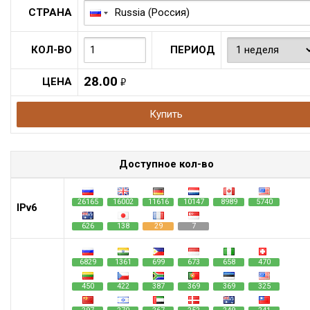
СТРАНА
КОЛ-ВО
ПЕРИОД
28.00
ЦЕНА
руб.
Купить
Доступное кол-во
26165
16002
11616
10147
8989
5740
IPv6
626
138
29
7
6829
1361
699
673
658
470
450
422
387
369
369
325