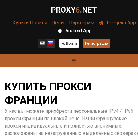
PROXY
6
.NET
Купить Прокси
Цены
Партнёрам
Telegram App
Android App
Войти
Регистрация
КУПИТЬ ПРОКСИ
ФРАНЦИИ
У нас вы можете приобрести персональные IPv4 / IPv6
прокси Франции по низкой цене. Наши Французские
прокси индивидуальные и полностью анонимные,
расположены на незагруженных выделенных серверах 