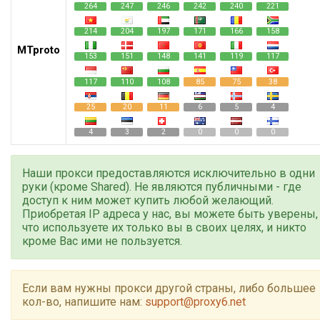
264
247
246
242
240
221
214
204
197
171
166
158
MTproto
153
151
148
141
119
117
117
110
108
85
75
38
25
20
11
6
5
4
4
3
2
0
0
0
Наши прокси предоставляются исключительно в одни
руки (кроме Shared). Не являются публичными - где
доступ к ним может купить любой желающий.
Приобретая IP адреса у нас, вы можете быть уверены,
что используете их только вы в своих целях, и никто
кроме Вас ими не пользуется.
Если вам нужны прокси другой страны, либо большее
кол-во, напишите нам:
support@proxy6.net