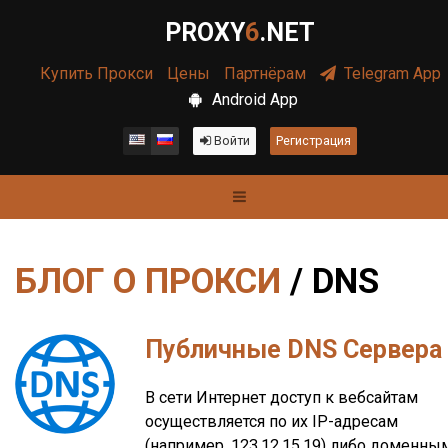
PROXY
6
.NET
Купить Прокси
Цены
Партнёрам
Telegram App
Android App
Войти
Регистрация
БЛОГ О ПРОКСИ
/ DNS
Публичные DNS Сервера
В сети Интернет доступ к вебсайтам
осуществляется по их IP-адресам
(например, 123.12.15.19) либо доменны