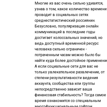
Многие из вас очень сильно удивятся,
узнав о том, какое количество времени
проводит в социальных сетях
среднестатистический россиянин.
Безусловно, популяризация онлайн
коммуникаций в последние годы
достигает колоссальных значений, но
ведь доступный временной ресурс
человека сильно ограничен -
потраченным часам можно было бы
найти куда более достойное применени
А если социальные сети для вас не
только увлекательное развлечение, от
степени результативности ведения
аккаунта, сообщества или группы
непосредственно зависит ваша
финансовая стабильность? Тогда самое
время ознакомится со специальным
многофункциональным софтом.